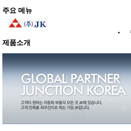
본
주요 메뉴
문
컨
텐
츠
바
제품소개
로
가
기