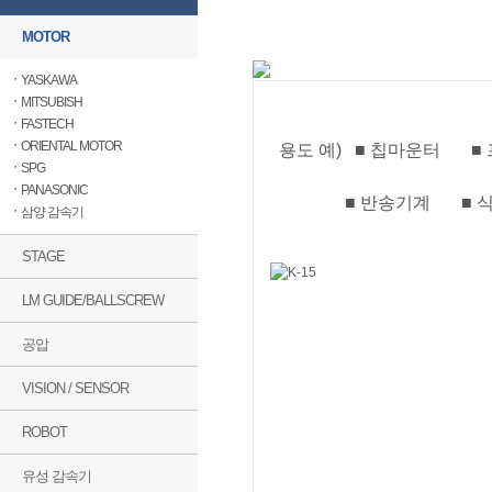
MOTOR
ㆍ
YASKAWA
ㆍ
MITSUBISH
ㆍ
FASTECH
ㆍ
ORIENTAL MOTOR
용도 예)
■ 칩마운터
■
ㆍ
SPG
ㆍ
PANASONIC
■ 반송기계 ■ 식
ㆍ
삼양 감속기
STAGE
LM GUIDE/BALLSCREW
공압
VISION / SENSOR
ROBOT
유성 감속기