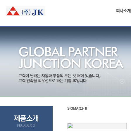
본
문
컨
텐
츠
바
로
가
기
SIGMA(Σ)-Ⅱ