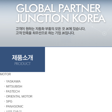
MOTOR
ㆍ
YASKAWA
ㆍ
MITSUBISH
ㆍ
FASTECH
ㆍ
ORIENTAL MOTOR
ㆍ
SPG
ㆍ
PANASONIC
ㆍ
삼양 감속기