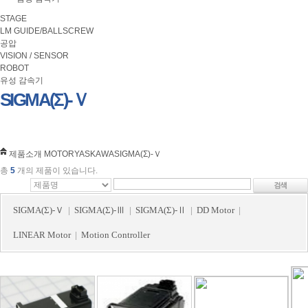
STAGE
LM GUIDE/BALLSCREW
공압
VISION / SENSOR
ROBOT
유성 감속기
SIGMA(Σ)-Ｖ
제품소개
MOTOR
YASKAWA
SIGMA(Σ)-Ｖ
총
5
개의 제품이 있습니다.
SIGMA(Σ)-Ｖ
SIGMA(Σ)-Ⅲ
SIGMA(Σ)-Ⅱ
DD Motor
|
|
|
|
LINEAR Motor
Motion Controller
|