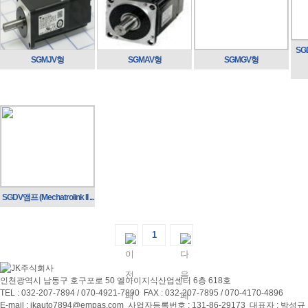
SG
SGMJV형
SGMAV형
SGMGV형
SGDV앰프 (Mechatrolink ΙΙ ...
1
인천광역시 남동구 호구포로 50 엘아이지식산업센터 6층 618호
TEL : 032-207-7894 / 070-4921-7890
FAX : 032-207-7895 / 070-4170-4896
E-mail :
jkauto7894@empas.com
사업자등록번호 : 131-86-29173
대표자 : 박성규