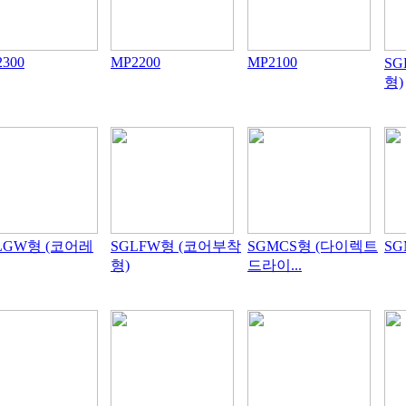
300
MP2200
MP2100
SG
형)
LGW형 (코어레
SGLFW형 (코어부착
SGMCS형 (다이렉트
S
형)
드라이...