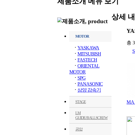
제품소개 메뉴 보기
상세 내
YA
MOTOR
총
3
ㆍ
YASKAWA
ㆍ
MITSUBISH
ㆍ
FASTECH
ㆍ
ORIENTAL
MOTOR
ㆍ
SPG
ㆍ
PANASONIC
ㆍ
삼양 감속기
STAGE
MA
LM
GUIDE/BALLSCREW
공압