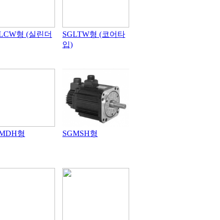
LCW형 (실린더
SGLTW형 (코어타
입)
GMDH형
SGMSH형