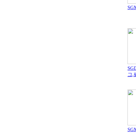
SGM
SG
그,
SG