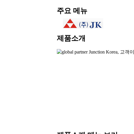
본
주요 메뉴
문
컨
텐
츠
제품소개
바
로
가
기